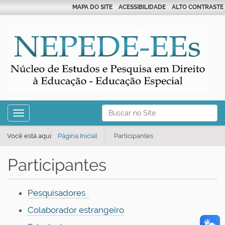
MAPA DO SITE
ACESSIBILIDADE
ALTO CONTRASTE
N
Busca
Toggle navigation
a
Busca Avançada…
v
Você está aqui:
Página Inicial
Participantes
e
Participantes
g
a
ç
Pesquisadores
ã
Colaborador estrangeiro
o