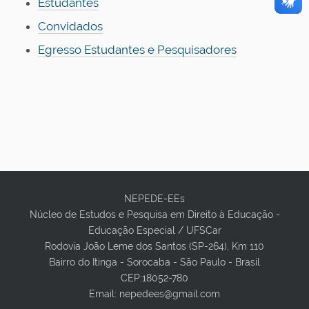
Estudantes
Convidados
Egresso Estudantes e Pesquisadores
NEPEDE-EEs
Núcleo de Estudos e Pesquisa em Direito à Educação -
Educação Especial / UFSCar
Rodovia João Leme dos Santos (SP-264), Km 110
Bairro do Itinga - Sorocaba - São Paulo - Brasil
CEP:18052-780
Email: nepedees@gmail.com